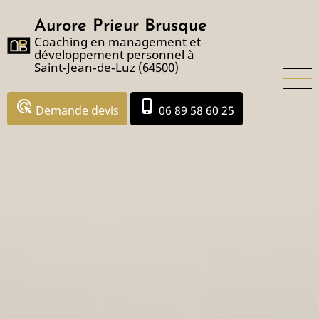
Aller
Aurore Prieur Brusque
au
Coaching en management et
contenu
développement personnel à
principal
Saint‑Jean‑de‑Luz (64500)
ads_click
phone_iphone
Demande devis
06 89 58 60 25