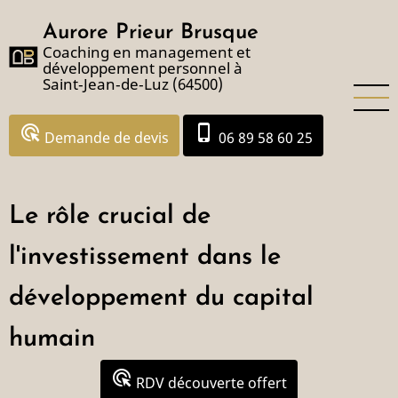
Aller
Aurore Prieur Brusque
au
Coaching en management et
contenu
développement personnel à
principal
Saint‑Jean‑de‑Luz (64500)
ads_click
phone_iphone
Demande de devis
06 89 58 60 25
Le rôle crucial de
l'investissement dans le
développement du capital
humain
ads_click
RDV découverte offert