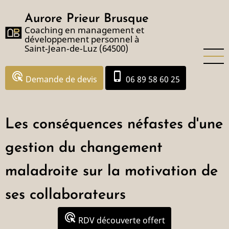
Aller
Aurore Prieur Brusque
au
Coaching en management et
contenu
développement personnel à
principal
Saint‑Jean‑de‑Luz (64500)
ads_click
phone_iphone
Demande de devis
06 89 58 60 25
Les conséquences néfastes d'une
gestion du changement
maladroite sur la motivation de
ses collaborateurs
ads_click
RDV découverte offert